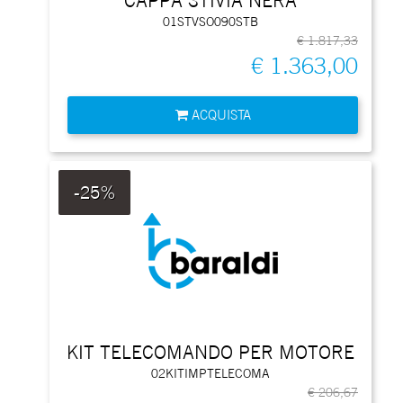
CAPPA STIVIA NERA
01STVSO090STB
€ 1.817,33
€ 1.363,00
Quantità
ACQUISTA
-25%
KIT TELECOMANDO PER MOTORE
02KITIMPTELECOMA
€ 206,67