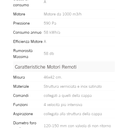
A
consumo
Motore
Motore da 1000 m3/h
Pressione
590 Pa
Consumo annuo
58 kWh/a
Efficienza Motore
A
Rumorosità
58 db
Massima
Caratteristiche Motori Remoti
Caratteristiche Motori Remoti
Misura
46x42 cm.
Materiale
Struttura verniciata e inox satinato
Comandi
collegati a quelli della cappa
Funzioni
4 velocità più intensiva
Aspirazione
collegata alla struttura della cappa
Diametro foro
120-150 mm con valvola di non ritorno