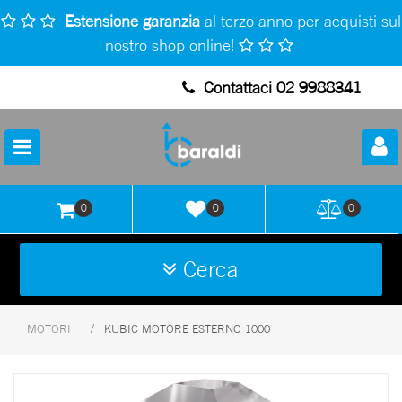
Estensione garanzia
al terzo anno per acquisti sul
nostro shop online!
Contattaci 02 9988341
Open
0
0
0
Cerca
MOTORI
KUBIC MOTORE ESTERNO 1000