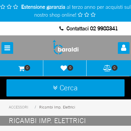
Estensione garanzia
al terzo anno per acquisti sul
nostro shop online!
Contattaci 02 9988341
Open
0
0
0
Cerca
ACCESSORI
Ricambi Imp. Elettrici
RICAMBI IMP. ELETTRICI