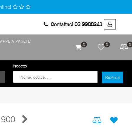
nline!
Contattaci 02 9988341
APPE A PARETE
0
0
0
Prodotto
 900