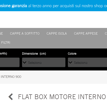
sione garanzia
al terzo anno per acquisti sul nostro shop o
NE
CAPPE A SOFFITTO
CAPPE ISOLA
CAPPE APPESE
C
FILTRI
li.
m³/h)
Dimensione (cm)
Colore
 INTERNO 900
FLAT BOX MOTORE INTERNO