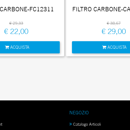
 CARBONE-FC12311
FILTRO CARBONE-C
€ 29,33
€ 38,67
€ 22,00
€ 29,00
Quantità
Quantità
ACQUISTA
ACQUISTA
NEGOZIO
nt
Catalogo Articoli