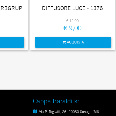
ARBGRUP
DIFFUSORE LUCE - 1376
€ 12,00
€ 9,00
Quantità
ACQUISTA
Cappe Baraldi srl
Via P. Togliatti, 26 -20030 Senago (MI)