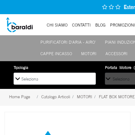
Esten
CHI SIAMO
CONTATTI
BLOG
PROMOZIONI
PURIFICATORI D'ARIA - AIRO'
PIANI INDUZIO
CAPPE INCASSO
MOTORI
ACCESSORI
La modifica di un filtro aggiorna automaticamente gli altri filtri disponibi
Tipologia
Portata Motore (
Home Page
Catalogo Articoli
MOTORI
FLAT BOX MOTORE