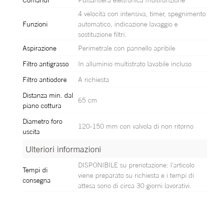
4 velocità con intensiva, timer, spegnimento
Funzioni
automatico, indicazione lavaggio e
sostituzione filtri.
Aspirazione
Perimetrale con pannello apribile
Filtro antigrasso
In alluminio multistrato lavabile incluso
Filtro antiodore
A richiesta
Distanza min. dal
65 cm
piano cottura
Diametro foro
120-150 mm con valvola di non ritorno
uscita
Ulteriori informazioni
Ulteriori informazioni
DISPONIBILE su prenotazione: l'articolo
Tempi di
viene preparato su richiesta e i tempi di
consegna
attesa sono di circa 30 giorni lavorativi.