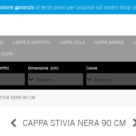
sione garanzia
al terzo anno per acquisti sul nostro shop o
NE
CAPPE A SOFFITTO
CAPPE ISOLA
CAPPE APPESE
C
FILTRI
li.
m³/h)
Dimensione (cm)
Colore
TIVIA NERA 90 CM
CAPPA STIVIA NERA 90 CM