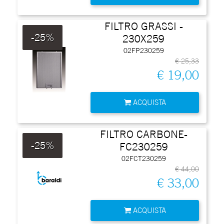
FILTRO GRASSI -
-25%
230X259
02FP230259
€ 25,33
€ 19,00
Quantità
ACQUISTA
FILTRO CARBONE-
-25%
FC230259
02FCT230259
€ 44,00
€ 33,00
Quantità
ACQUISTA