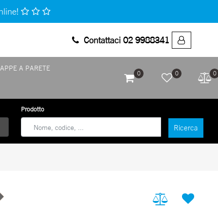
nline!
Contattaci 02 9988341
APPE A PARETE
0
0
0
Prodotto