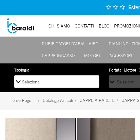
Esten
CHI SIAMO
CONTATTI
BLOG
PROMOZIONI
PURIFICATORI D'ARIA - AIRO'
PIANI INDUZIO
CAPPE INCASSO
MOTORI
ACCESSORI
La modifica di un filtro aggiorna automaticamente gli altri filtri disponibi
Tipologia
Portata Motore (
Home Page
Catalogo Articoli
CAPPE A PARETE
CAPPA S