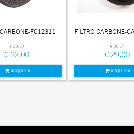
 CARBONE-FC12311
FILTRO CARBONE-C
€ 29,33
€ 38,67
€ 22,00
€ 29,00
Quantità
Quantità
ACQUISTA
ACQUISTA