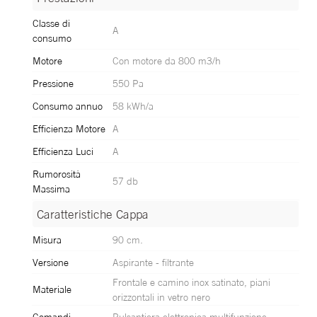
Classe di
A
consumo
Motore
Con motore da 800 m3/h
Pressione
550 Pa
Consumo annuo
58 kWh/a
Efficienza Motore
A
Efficienza Luci
A
Rumorosità
57 db
Massima
Caratteristiche Cappa
Caratteristiche Cappa
Misura
90 cm.
Versione
Aspirante - filtrante
Frontale e camino inox satinato, piani
Materiale
orizzontali in vetro nero
Comandi
Pulsantiera elettronica multifunzione