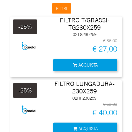
FILTRI
FILTRO T/GRASSI-
-25%
TG230X259
02TG230259
€ 36,00
€ 27,00
Quantità
ACQUISTA
FILTRO LUNGADURA-
-25%
230X259
02HF230259
€ 53,33
€ 40,00
Quantità
ACQUISTA