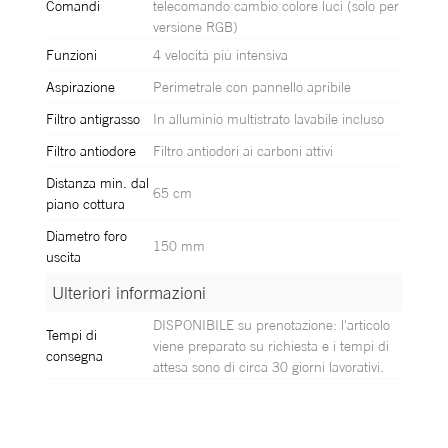
Comandi
telecomando cambio colore luci (solo per
versione RGB)
Funzioni
4 velocità più intensiva
Aspirazione
Perimetrale con pannello apribile
Filtro antigrasso
In alluminio multistrato lavabile incluso
Filtro antiodore
Filtro antiodori ai carboni attivi
Distanza min. dal
65 cm
piano cottura
Diametro foro
150 mm
uscita
Ulteriori informazioni
Ulteriori informazioni
DISPONIBILE su prenotazione: l'articolo
Tempi di
viene preparato su richiesta e i tempi di
consegna
attesa sono di circa 30 giorni lavorativi.