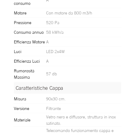
consumo
Motore
Con motore da 800 m3/h
Pressione
520 Pa
Consumo annuo
58 kWh/a
Efficienza Motore
A
Luci
LED 2x4W
Efficienza Luci
A
Rumorosità
57 db
Massima
Caratteristiche Cappa
Caratteristiche Cappa
Misura
90x30 cm.
Versione
Filtrante
Vetro nero e diffusore, struttura in inox
Materiale
satinato.
Telecomando funzionamento cappa e