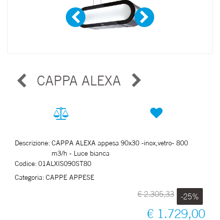
CAPPA ALEXA
Descrizione:
CAPPA ALEXA appesa 90x30 -inox,vetro- 800
m3/h - Luce bianca
Codice:
01ALXIS090ST80
Categoria:
CAPPE APPESE
€ 2.305,33
-25%
€ 1.729,00