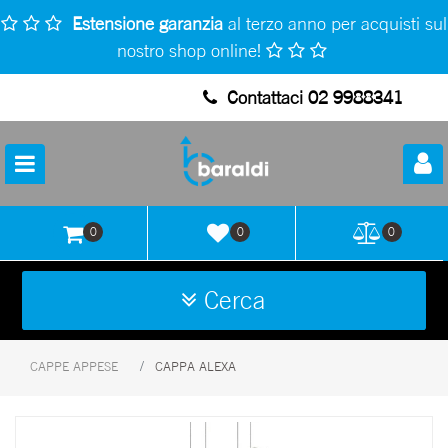
Estensione garanzia
al terzo anno per acquisti sul
nostro shop online!
Contattaci 02 9988341
Open
0
0
0
Cerca
CAPPE APPESE
CAPPA ALEXA