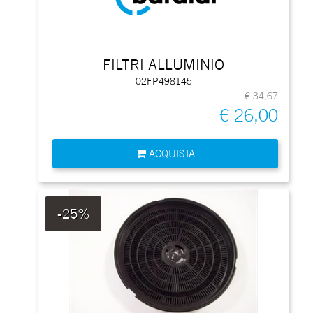
FILTRI ALLUMINIO
02FP498145
€ 34,67
€ 26,00
Quantità
ACQUISTA
-25%