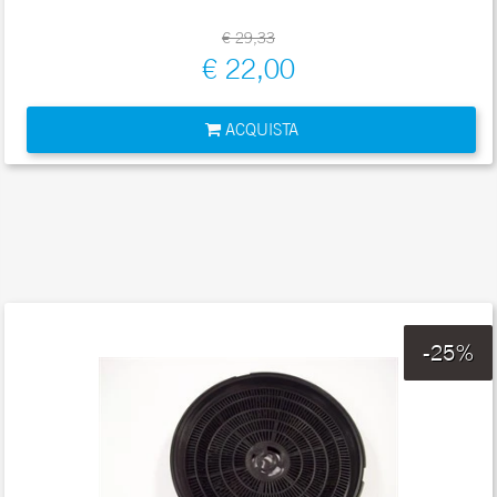
€ 29,33
€ 22,00
Quantità
ACQUISTA
-25%