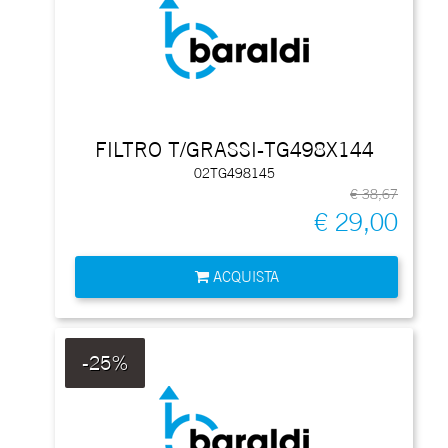
FILTRO T/GRASSI-TG498X144
02TG498145
€ 38,67
€ 29,00
Quantità
ACQUISTA
-25%