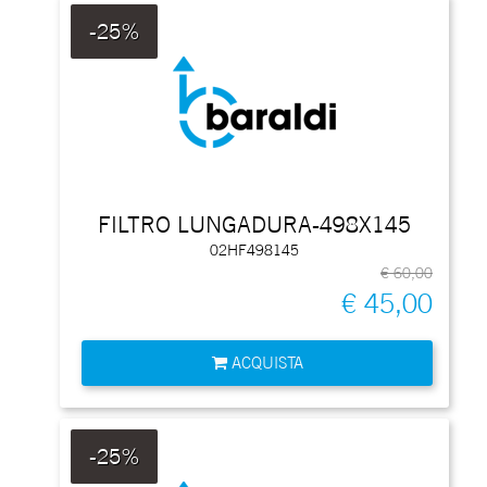
-25%
FILTRO LUNGADURA-498X145
02HF498145
€ 60,00
€ 45,00
Quantità
ACQUISTA
-25%